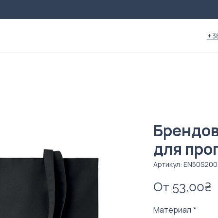
+3
Брендов
для про
Артикул: EN50S20
От
53,00₴
Материал
*