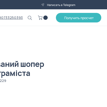
Написать в Telegram
80733250393
Получить просчет
аний шопер
граміста
0229
Спеццена