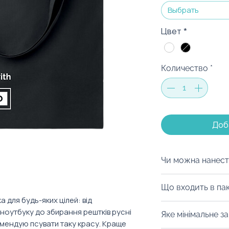
Выбрать
Цвет
*
Количество
*
Доб
Чи можна нанест
Ми з радістю заб
Що входить в па
бажанням, на нь
 для будь-яких цілей: від
індивідуальний д
Навіть еко-сумк
ноутбуку до збирання рештків русні
Яке мінімальне з
Наші дизайнери з
милому пакуванні
омендую псувати таку красу. Краще
кльові принти у 