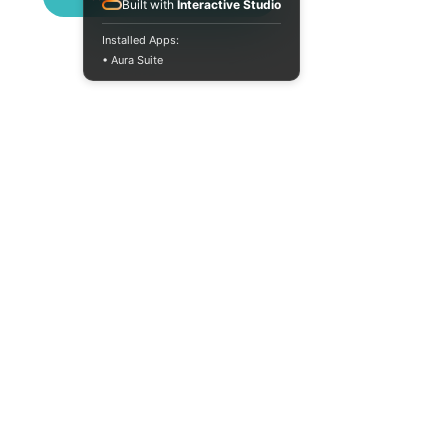
Built with
Interactive Studio
Installed Apps:
• Aura Suite
(073) 325-03-93
Пн-Пт 10:00-18:00
info@moodua.com
ул. Евгения Коновальца, 36Д
Киев, Бизнес-центр WAVE