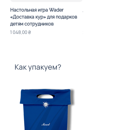
Настольная игра Wader
Детский калейдоско
«Доставка кур» для подарков
Day in the Woods» с
детям сотрудников
индивидуальным оф
Цена
Цена
1 048,00 ₴
283,00 ₴
Как упакуем?