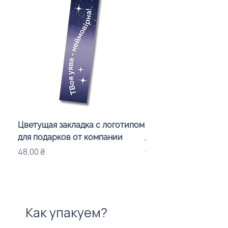
Цветущая закладка с логотипом
Караоке-мікрофон «
для подарков от компании
для дітей з LED-підсв
лого бренду
Цена
48,00 ₴
Цена
840,00 ₴
Как упакуем?