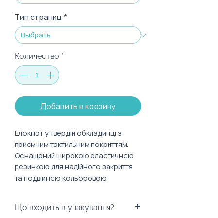
Тип страниц
*
Количество
*
Добавить в корзину
Блокнот у твердій обкладинці з
приємним тактильним покриттям.
Оснащений широкою еластичною
резинкою для надійного закриття
та подвійною кольоровою
закладинкою. Внутрішній кремовий
папір створює комфорт для очей, а
Що входить в упакування?
додаткова кишеня та 8 аркушів із