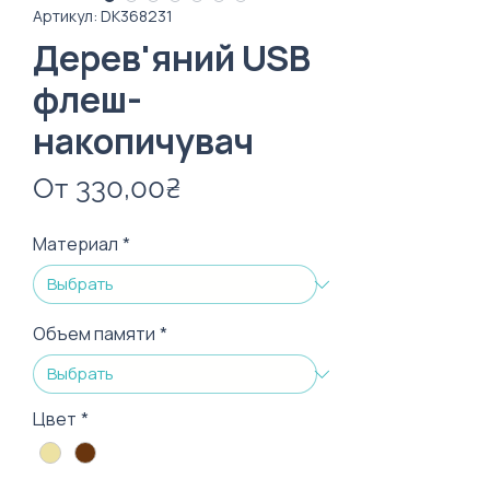
Артикул: DК368231
Дерев'яний USB
флеш-
накопичувач
Спеццена
От
330,00₴
Материал
*
Объем памяти
*
Цвет
*