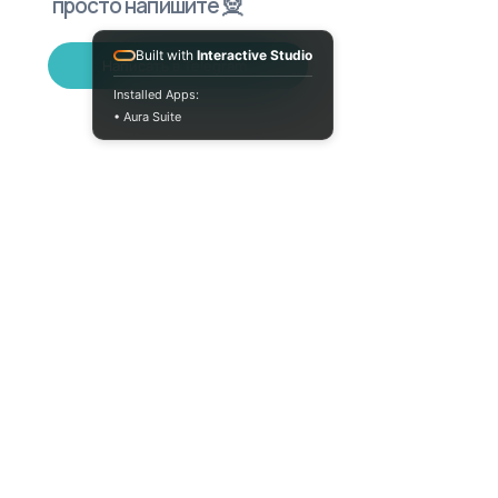
просто напишите 🧝
Built with
Interactive Studio
Написать в Telegram
Installed Apps:
• Aura Suite
(073) 325-03-93
Пн-Пт 10:00-18:00
info@moodua.com
ул. Евгения Коновальца, 36Д