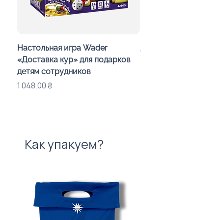
Настольная игра Wader
Детский калейдоско
«Доставка кур» для подарков
Day in the Woods» с
детям сотрудников
индивидуальным оф
Цена
Цена
1 048,00 ₴
283,00 ₴
Как упакуем?