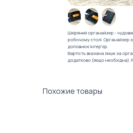
Шкіряний органайзер - чудовий
робочому столі. Органайзер з
доповнює інтер'єр.
Вартість вказана лише за орг
додатково (якщо необхідна). 
(логотип або іменне), ми прор
Похожие товары