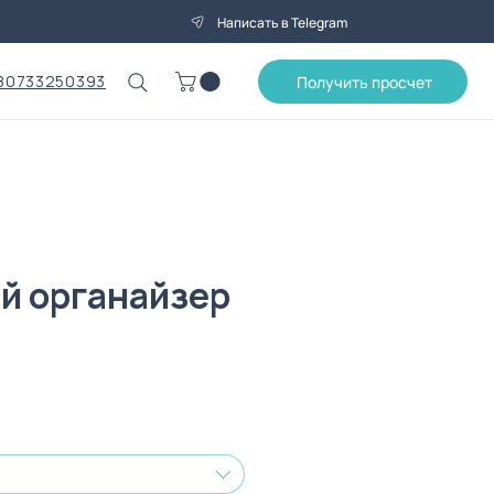
Написать в Telegram
80733250393
Получить просчет
й органайзер
Цена