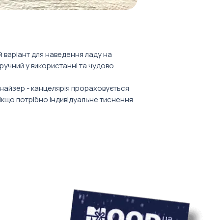
врахування варто
 варіант для наведення ладу на
ручний у використанні та чудово
анайзер - канцелярія прораховується
Якщо потрібно індивідуальне тиснення
аховуємо його вартість.