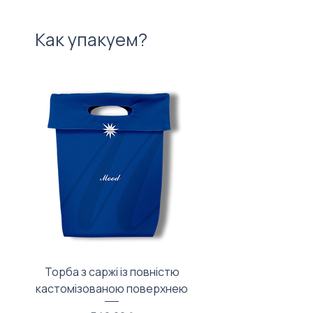
Как упакуем?
Торба з саржі із повністю
Тканинний мішечок з
кастомізованою поверхнею