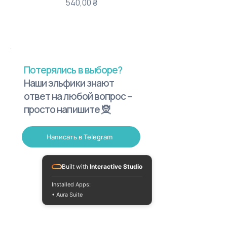
Цена
540,00 ₴
Потерялись в выборе?
Наши эльфики знают
ответ на любой вопрос –
просто напишите 🧝
Написать в Telegram
Built with
Interactive Studio
Installed Apps:
• Aura Suite