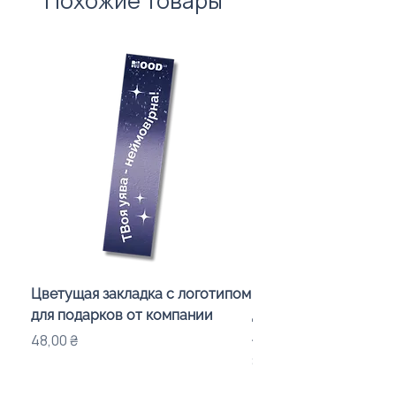
Похожие товары
Цветущая закладка с логотипом
Караоке-мікрофон «
для подарков от компании
для дітей з LED-підсв
лого бренду
Цена
48,00 ₴
Цена
840,00 ₴