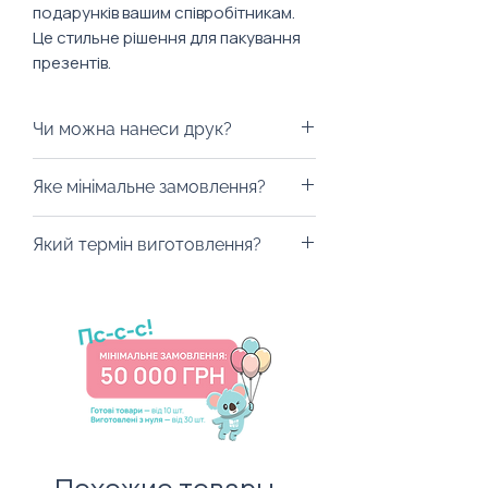
подарунків вашим співробітникам.
Це стильне рішення для пакування
презентів.
Особливості:
Чи можна нанеси друк?
розміри: 45х33х15 см;
різні кольори;
Звичайно! Пропонуємо декілька
Яке мінімальне замовлення?
виготовлений з крейдованого
варіантів брендування:
паперу, щільністю 220 г/м².
наліпки різного розміру та
Від 100 штук.
Який термін виготовлення?
типу (прозора основа, вирізані
по формі чи на кольоровому
Від 10 робочих днів.
фоні);
друк логотипа (зокрема
офсетний).