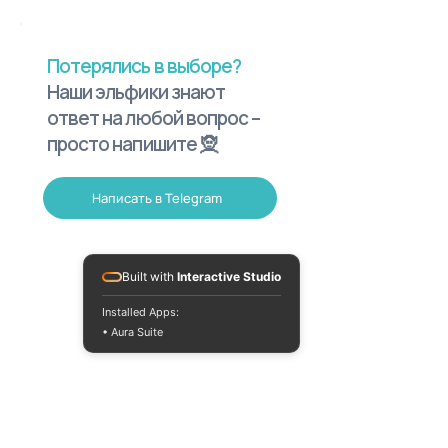
Потерялись в выборе?
Наши эльфики знают
ответ на любой вопрос –
просто напишите 🧝
Написать в Telegram
Built with
Interactive Studio
Installed Apps:
• Aura Suite