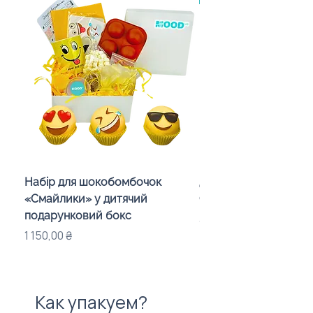
Набір для шокобомбочок
Детский набор пова
«Смайлики» у дитячий
CHEF» с логотипом
подарунковий бокс
Цена
395,00 ₴
Цена
1 150,00 ₴
Как упакуем?