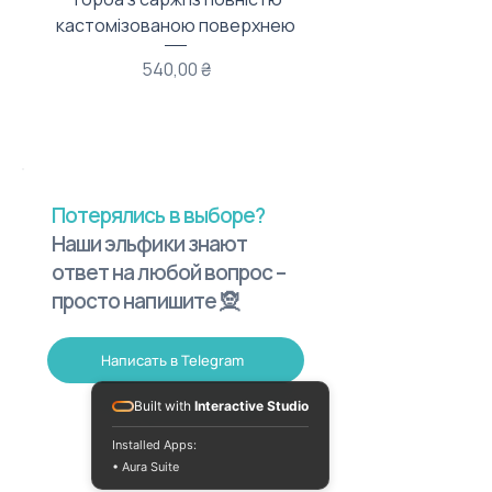
кастомізованою поверхнею
Цена
540,00 ₴
Потерялись в выборе?
Наши эльфики знают
ответ на любой вопрос –
просто напишите 🧝
Написать в Telegram
Built with
Interactive Studio
Installed Apps:
• Aura Suite