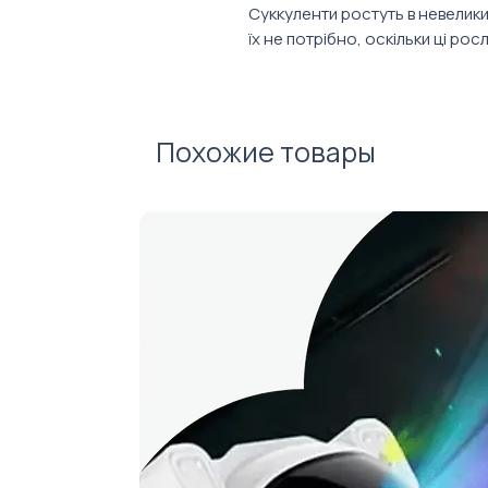
Суккуленти ростуть в невелик
їх не потрібно, оскільки ці ро
розмірів..
Похожие товары
Підходять для корпоративних 
домівки.