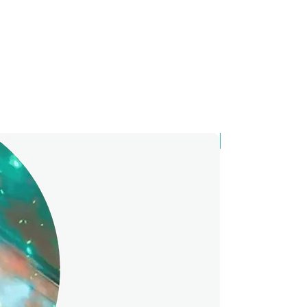
ана для тиражу 100 штук без
сті нанесення.
від 30 штук