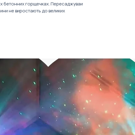
Ціна товару вказ
их бетонних горщечках. Пересаджуваи
врахування варто
слини не виростають до великих
подарунків для прикрашання офісу чи