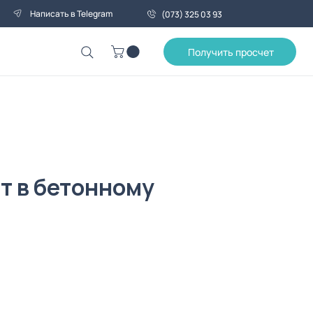
Написать в Telegram
(073) 325 03 93
Получить просчет
т в бетонному
ена