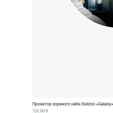
Проектор зоряного неба Swizoo «Galaxy» 
Цена
720,00 ₴