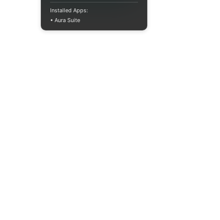
Installed Apps:
• Aura Suite
(073) 325-03-93
Пн-Пт 10:00-18:00
info@moodua.com
ул. Евгения Коновальца, 36Д
Киев, Бизнес-центр WAVE