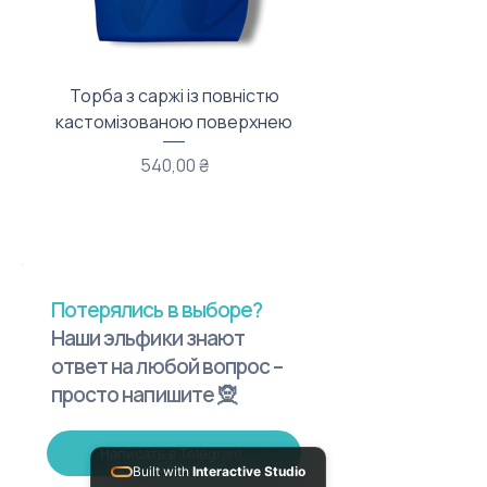
Торба з саржі із повністю
Тканинний мішечок з
кастомізованою поверхнею
Цена
540,00 ₴
Потерялись в выборе?
Наши эльфики знают
ответ на любой вопрос –
просто напишите 🧝
Написать в Telegram
Built with
Interactive Studio