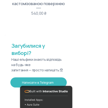
кастомізованою поверхнею
Ціна
540,00 ₴
Загубилися у
виборі?
Наші ельфики знають відповідь
на будь-яке
запитання — просто напишіть 🧝
Написати в Telegram
Built with
Interactive Studio
Installed Apps:
• Aura Suite