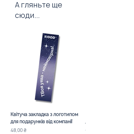
А гляньте ще
сюди...
Квітуча закладка з логотипом
Караоке-мікрофон «
для подарунків від компанії
для дітей з LED-підсв
лого бренду
Ціна
48,00 ₴