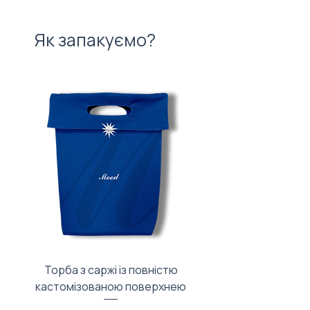
Як запакуємо?
Торба з саржі із повністю
Тканинний мішечок з
кастомізованою поверхнею