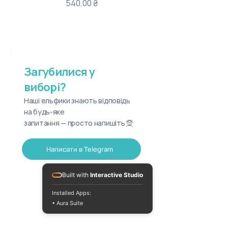
Ціна
540,00 ₴
Загубилися у
виборі?
Наші ельфики знають відповідь
на будь-яке
запитання — просто напишіть 🧝
Написати в Telegram
Built with
Interactive Studio
Installed Apps:
• Aura Suite