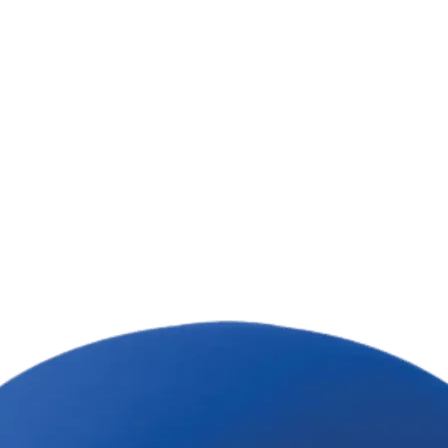
Кожен подарунко
опромінює тренда
Твіча. Заряджени
дах тому, кому б
Персоналізований
унікальний в сво
просто мастхев д