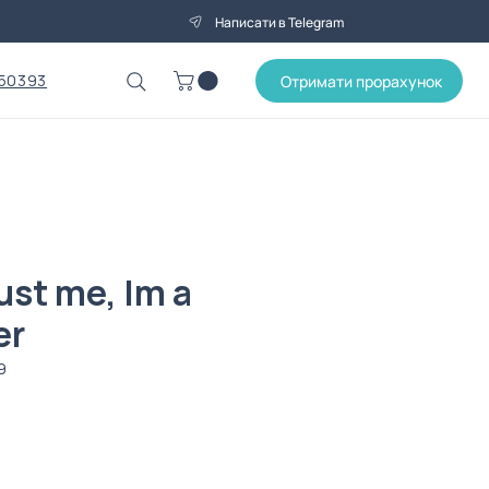
Написати в Telegram
50393
Отримати прорахунок
ust me, Im a
er
9
іна