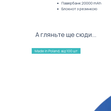
Павербанк 20000 mAh
Блокнот з резинкою
А гляньте ще сюди...
Made in Poland, від 100 шт