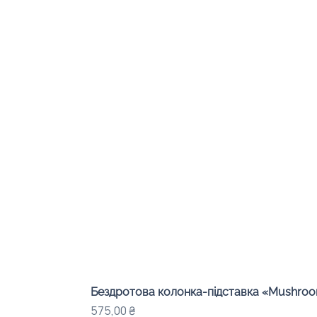
Бездротова колонка-підставка «Mushroom
Ціна
575,00 ₴