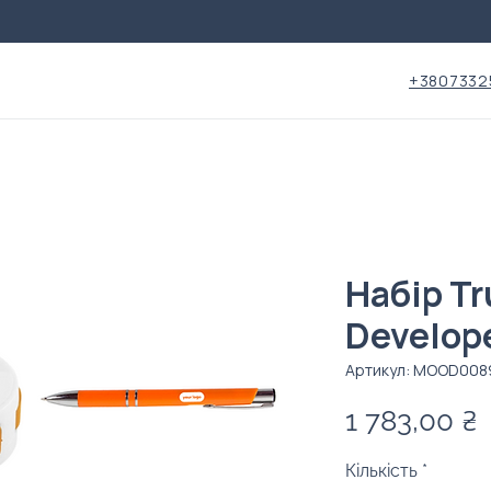
+3807332
Набір Tr
Develop
Артикул: MOOD008
Ц
1 783,00 ₴
Кількість
*