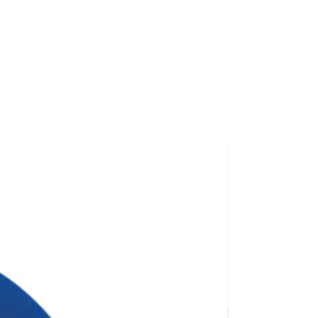
вий набір наша команда
ми Тіктоку та стрімами з
й тішити, сет точно знесе
уде подарований.
 і зі своєю айдентикою -
єму роді. Коротше кажучи,
ля програмістів.