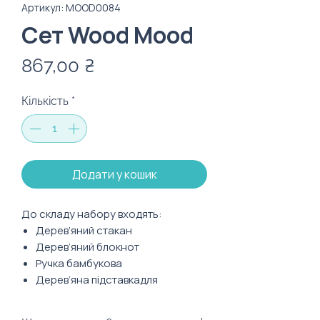
Артикул: MOOD0084
Сет Wood Mood
Ціна
867,00 ₴
Кількість
*
Додати у кошик
До складу набору входять:
Дерев’яний стакан
Дерев’яний блокнот
Ручка бамбукова
Дерев’яна підставкадля
телефону