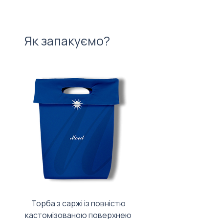
Як запакуємо?
Торба з саржі із повністю
Тканинний мішечок з
кастомізованою поверхнею