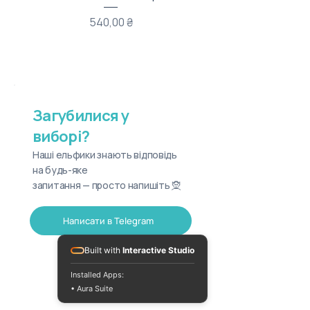
Ціна
540,00 ₴
Загубилися у
виборі?
Наші ельфики знають відповідь
на будь-яке
запитання — просто напишіть 🧝
Написати в Telegram
Built with
Interactive Studio
Installed Apps:
• Aura Suite