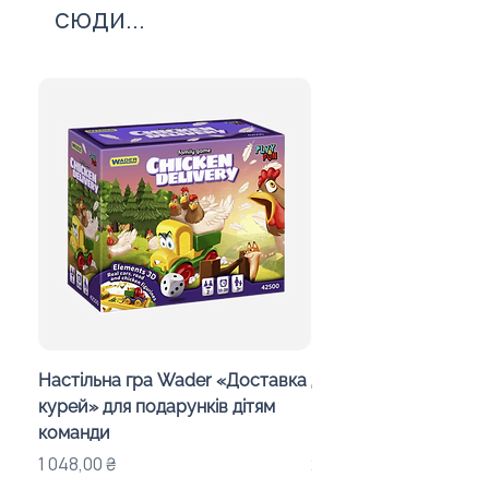
сюди...
Настільна гра Wader «Доставка
Дитячий калейдоско
курей» для подарунків дітям
Day in the Woods» з
команди
індивідуальним офо
Ціна
Ціна
1 048,00 ₴
283,00 ₴