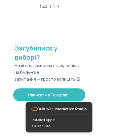
Ціна
540,00 ₴
Загубилися у
виборі?
Наші ельфики знають відповідь
на будь-яке
запитання — просто напишіть 🧝
Написати в Telegram
Built with
Interactive Studio
Installed Apps:
• Aura Suite