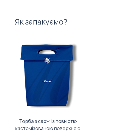
Як запакуємо?
Торба з саржі із повністю
Тканинний мішечок з
кастомізованою поверхнею