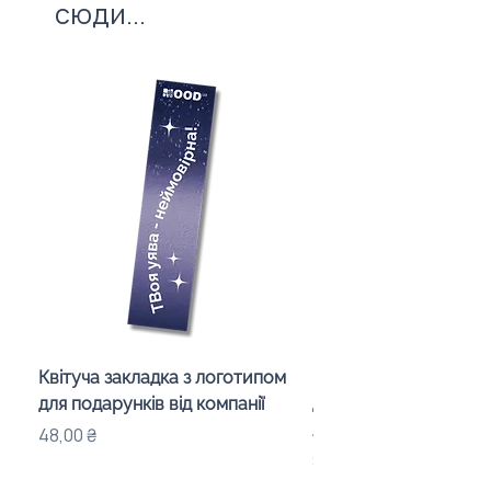
сюди...
Квітуча закладка з логотипом
Караоке-мікрофон «
для подарунків від компанії
для дітей з LED-підсв
лого бренду
Ціна
48,00 ₴
Ціна
840,00 ₴