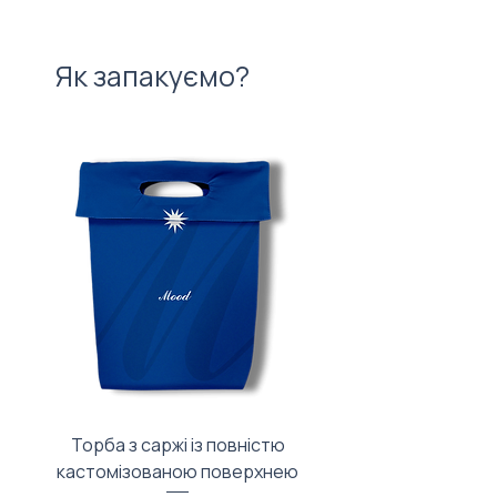
Як запакуємо?
Торба з саржі із повністю
Тканинний мішечок з
кастомізованою поверхнею