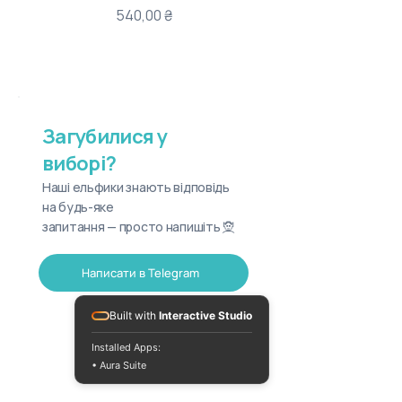
Ціна
540,00 ₴
Загубилися у
виборі?
Наші ельфики знають відповідь
на будь-яке
запитання — просто напишіть 🧝
Написати в Telegram
Built with
Interactive Studio
Installed Apps:
• Aura Suite