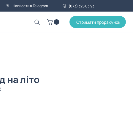
Написати в Telegram
(073) 325 03 93
Отримати прорахунок
 на літо
2
Ціна