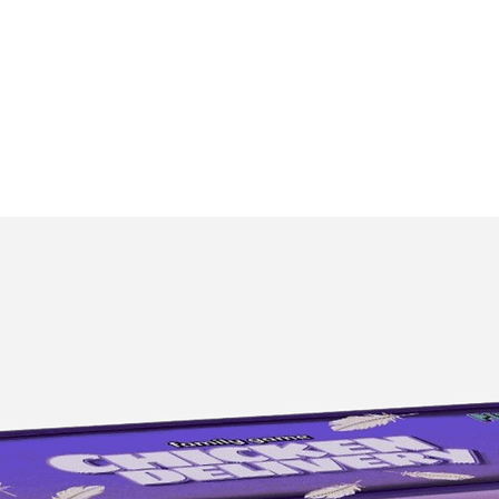
 вид набору може відрізнятись від
в залежності від стилю оформлення.