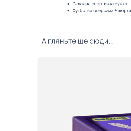
Складна спортивна сумка
Футболка оверсайз + шорти
Козирок
Термогорнятко 380 мл
Фото ілюстративне. Зовнішній
А гляньте ще сюди...
обраного вами наповнення та 