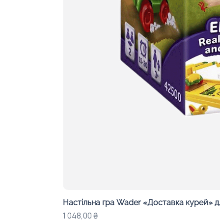
Настільна гра Wader «Доставка курей» д
Ціна
1 048,00 ₴