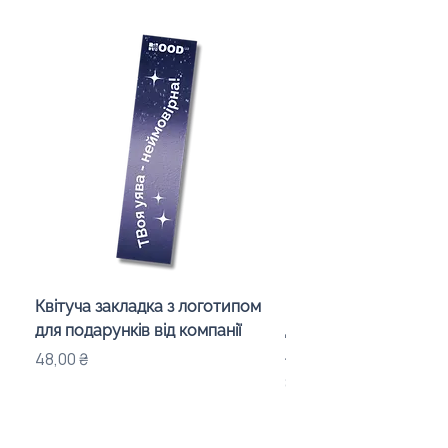
Квітуча закладка з логотипом
Караоке-мікрофон «
для подарунків від компанії
для дітей з LED-підсв
лого бренду
Ціна
48,00 ₴
Ціна
840,00 ₴