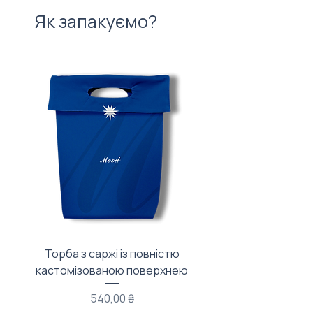
Як запакуємо?
Торба з саржі із повністю
Тканинний мішечок з
кастомізованою поверхнею
Ціна
540,00 ₴