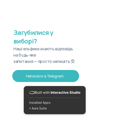
Загубилися у
виборі?
Наші ельфики знають відповідь
на будь-яке
запитання — просто напишіть 🧝
Написати в Telegram
Built with
Interactive Studio
Installed Apps:
• Aura Suite