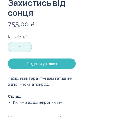
Захистись від
сонця
Ціна
755,00 ₴
Кількість
*
Додати у кошик
Набір, який гарантує вам затишний
відпочинок на природі.
Склад:
Килим з водонепроникним
шаром: 120х138 см
Кепка