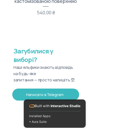
кастомізованою поверхнею
Ціна
540,00 ₴
Загубилися у
виборі?
Наші ельфики знають відповідь
на будь-яке
запитання — просто напишіть 🧝
Написати в Telegram
Built with
Interactive Studio
Installed Apps:
• Aura Suite