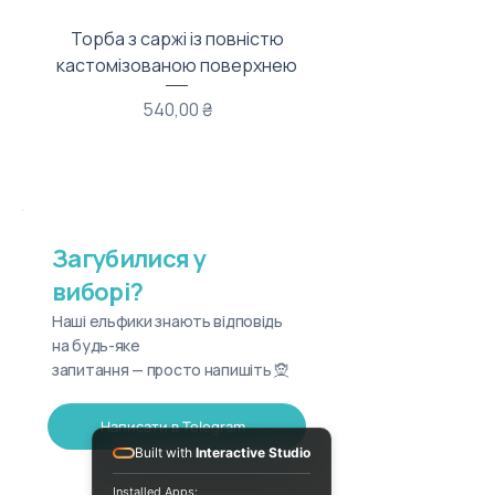
Торба з саржі із повністю
Тканинний мішечок з
кастомізованою поверхнею
Ціна
540,00 ₴
Загубилися у
виборі?
Наші ельфики знають відповідь
на будь-яке
запитання — просто напишіть 🧝
Написати в Telegram
Built with
Interactive Studio
Installed Apps: