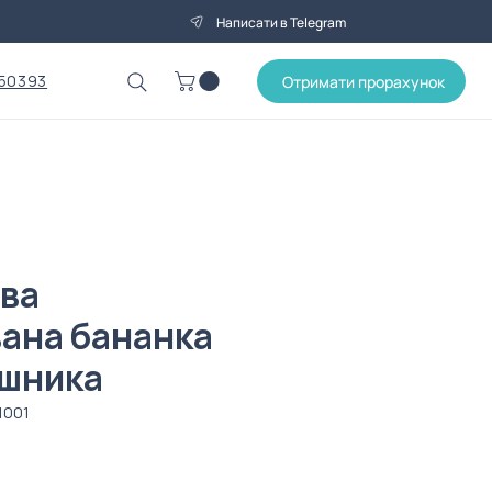
Написати в Telegram
50393
Отримати прорахунок
ва
ана бананка
ішника
1001
на