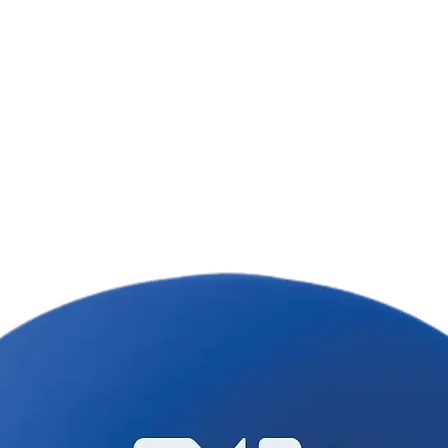
конкретний товар
конкретним прин
Цей товар — повн
виготовляється д
Тому мінімальни
штук 🙌
Ціна товару вказ
врахування варто