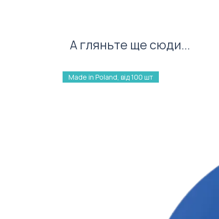
А гляньте ще сюди...
Made in Poland, від 100 шт