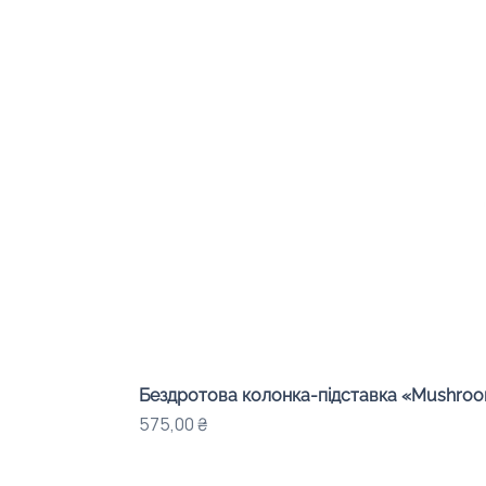
Бездротова колонка-підставка «Mushroom
Ціна
575,00 ₴