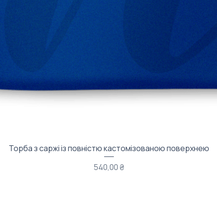
Швидкий перегляд
Торба з саржі із повністю кастомізованою поверхнею
Ціна
540,00 ₴