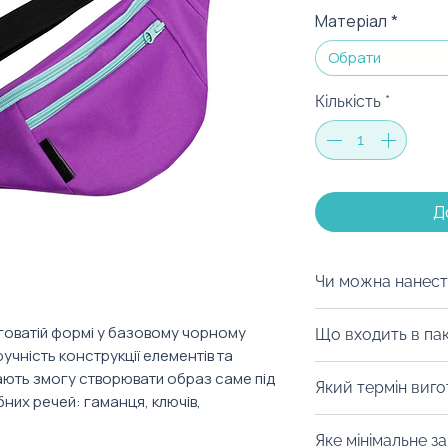
Матеріал
*
Обрати
Кількість
*
Д
Чи можна нанест
В якості принта
говатій формі у базовому чорному
Що входить в па
логотип, корпор
Зручність конструкції елементів та
прикольну фразу
Серед варіантів 
дають змогу створювати образ саме під
Який термін виг
екологічний шоп
бних речей: гаманця, ключів,
Доступно багато
Кожен з цих вид
Від 14 днів. Уточ
Яке мінімальне з
логотипом, корп