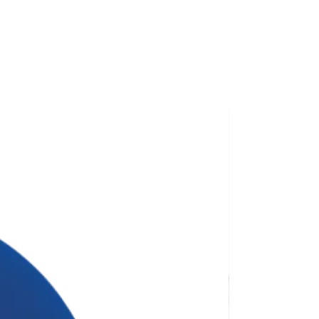
, щоб точно не прогадати!
том.
істю кастомізований і
ля вас з нуля 😊
й тираж для замовлення — 30
ана для тиражу 100 штук без
сті нанесення.