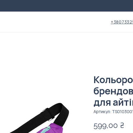
+3807332
Кольоро
брендов
для айт
Артикул: TS010300
Ці
599,00 ₴