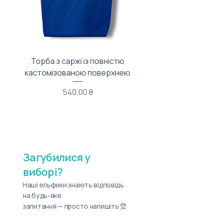
Торба з саржі із повністю
Тканинний мішечок з
кастомізованою поверхнею
Ціна
540,00 ₴
Загубилися у
виборі?
Наші ельфики знають відповідь
на будь-яке
запитання — просто напишіть 🧝