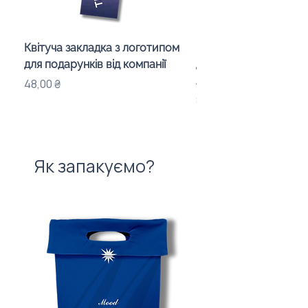
Квітуча закладка з логотипом
Караоке-мікрофон «
для подарунків від компанії
для дітей з LED-підсв
лого бренду
Ціна
48,00 ₴
Ціна
840,00 ₴
Як запакуємо?