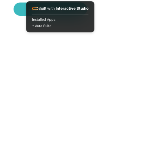
Built with
Interactive Studio
Написати в Telegram
Installed Apps:
• Aura Suite
+380733250393
Пн-Пт 10:00-18:00
info@moodua.com
вул Євгена Коновальця, 36Д
м. Київ, Бізнес-центр WAVE