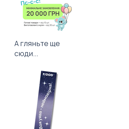
листівку — важливий атрибут
першого враження!
А гляньте ще
сюди...