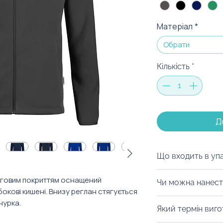
Матеріал
*
Обрати
Кількість
*
Д
Що входить в уп
Ми можемо запак
інговим покриттям оснащений
Чи можна нанест
коробку на ваш с
 бокові кишені. Внизу реглан стягується
матеріалів, дой-
Із радістю забре
нурка.
Який термін виг
будь-який інший 
нанести вишивку
можна з легкістю