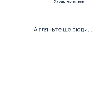
Характеристики:
Склад:100% поліестер
А гляньте ще сюди...