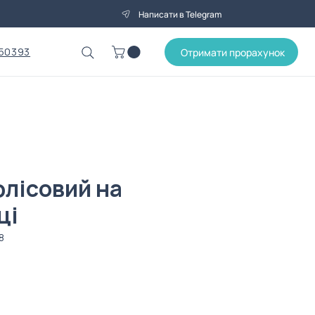
Написати в Telegram
50393
Отримати прорахунок
флісовий на
ці
8
Ціна