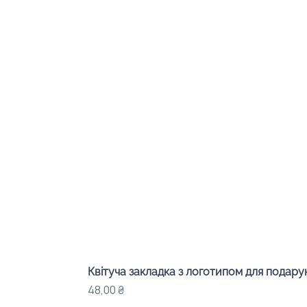
Квітуча закладка з логотипом для подарунк
Ціна
48,00 ₴