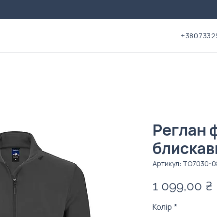
+3807332
Реглан 
блискав
Артикул: TO7030-0
1 099,00 ₴
Колір
*