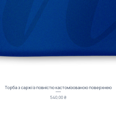
Швидкий перегляд
Торба з саржі із повністю кастомізованою поверхнею
Ціна
540,00 ₴