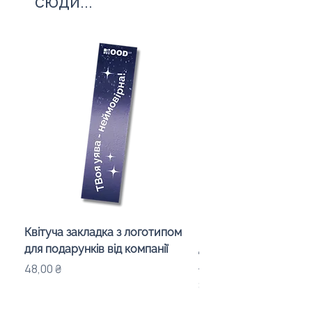
сюди...
Квітуча закладка з логотипом
Караоке-мікрофон «
для подарунків від компанії
для дітей з LED-підсв
лого бренду
Ціна
48,00 ₴
Ціна
840,00 ₴