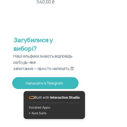
Ціна
540,00 ₴
Загубилися у
виборі?
Наші ельфики знають відповідь
на будь-яке
запитання — просто напишіть 🧝
Написати в Telegram
Built with
Interactive Studio
Installed Apps:
• Aura Suite