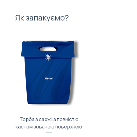
Як запакуємо?
Торба з саржі із повністю
Тканинний мішечок з
кастомізованою поверхнею