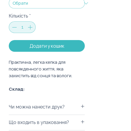
Кількість
*
Додати у кошик
Практична, легка кепка для
повсякденного життя, яка
захистить від сонця та вологи.
Склад:
Матеріал: 100% бавовна
Чи можна нанести друк?
Догляд:
прайння ручне при температурі
Саме так! Це може бути що
Що входить в упаковання?
не вище 30°С, без віджиму
завгодно: від логотипу до слогану
сушити в підвішеному стані, без