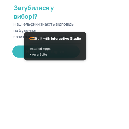
Загубилися у
виборі?
Наші ельфики знають відповідь
на будь-яке
запитання — просто напишіть 🧝
Built with
Interactive Studio
Installed Apps:
Написати в Telegram
• Aura Suite