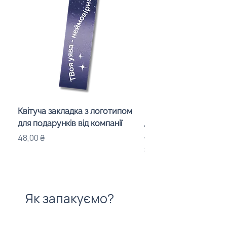
Квітуча закладка з логотипом
Караоке-мікрофон «
для подарунків від компанії
для дітей з LED-підсв
лого бренду
Ціна
48,00 ₴
Ціна
840,00 ₴
Як запакуємо?