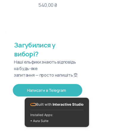
Ціна
540,00 ₴
Загубилися у
виборі?
Наші ельфики знають відповідь
на будь-яке
запитання — просто напишіть 🧝
Написати в Telegram
Built with
Interactive Studio
Installed Apps:
• Aura Suite