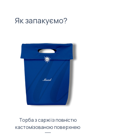
Як запакуємо?
Торба з саржі із повністю
Тканинний мішечок з
кастомізованою поверхнею