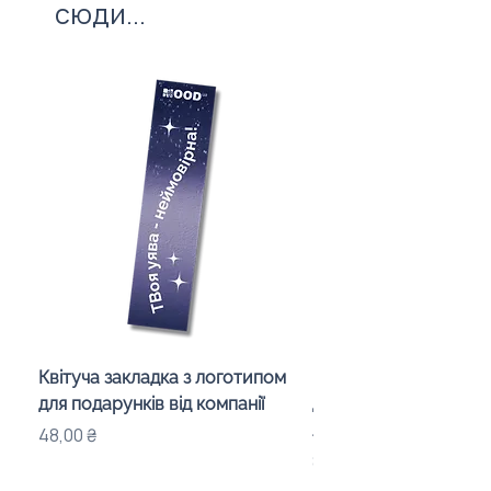
сюди...
Квітуча закладка з логотипом
Караоке-мікрофон «
для подарунків від компанії
для дітей з LED-підсв
лого бренду
Ціна
48,00 ₴
Ціна
840,00 ₴