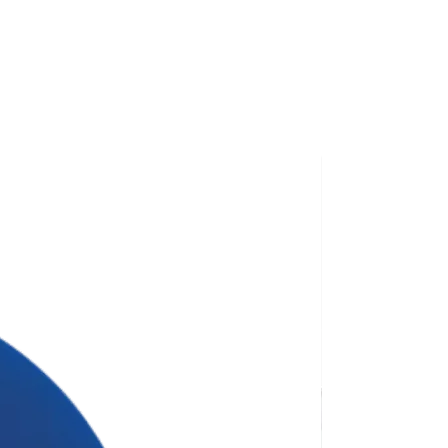
ана для тиражу 100 штук без
сті нанесення.