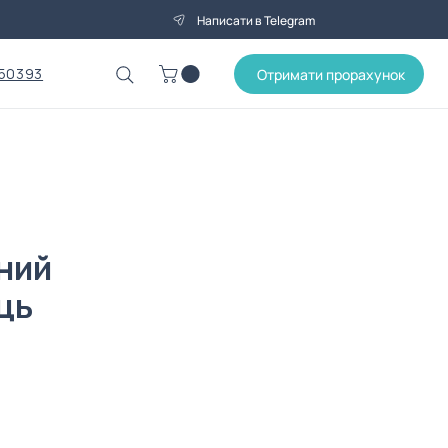
Написати в Telegram
50393
Отримати прорахунок
ний
ць
на