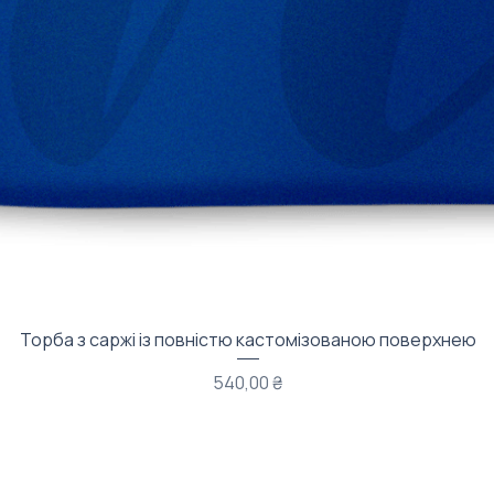
Швидкий перегляд
Торба з саржі із повністю кастомізованою поверхнею
Ціна
540,00 ₴