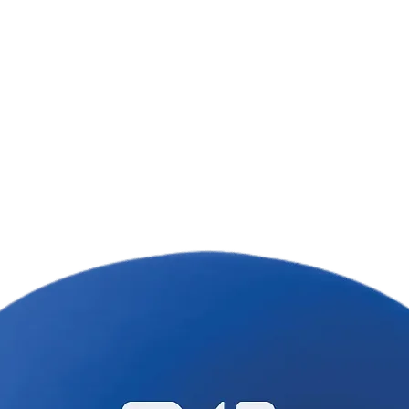
Ціна товару вказ
врахування варто