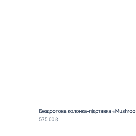
Бездротова колонка-підставка «Mushroom
Ціна
575,00 ₴