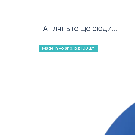
А гляньте ще сюди...
Made in Poland, від 100 шт