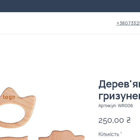
+3807332
Дерев'я
гризуне
Артикул: WR006
Ці
250,00 ₴
Кількість
*