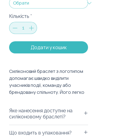
Кількість
*
Додати у кошик
Силіконовий браслет з логотипом
допомагає швидко виділити
учасників події, команду або
брендовану спільноту. Його легко
носити протягом дня, а логотип чи
напис постійно залишається
Яке нанесення доступне на
помітним.
силіконовому браслеті?
Браслет підходить для фестивалів,
На силіконовий браслет можна
Що входить в упаковання?
конференцій, спортивних стартів,
нанести логотип, назву події,