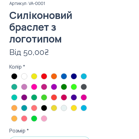
Артикул: VA-0001
Силіконовий
браслет з
логотипом
За
Від
50,00₴
розпродажем
Колір
*
Розмір
*