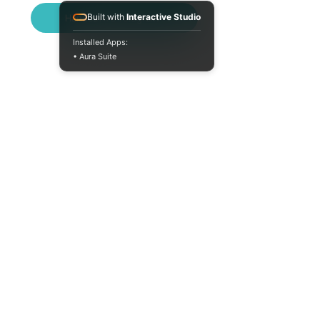
Написати в Telegram
Built with
Interactive Studio
Installed Apps:
• Aura Suite
+380733250393
Пн-Пт 10:00-18:00
info@moodua.com
вул Євгена Коновальця, 36Д
м. Київ, Бізнес-центр WAVE