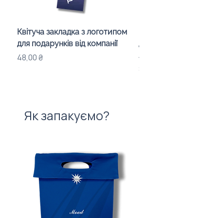
Квітуча закладка з логотипом
Караоке-мікрофон «
для подарунків від компанії
для дітей з LED-підсв
лого бренду
Ціна
48,00 ₴
Ціна
840,00 ₴
Як запакуємо?