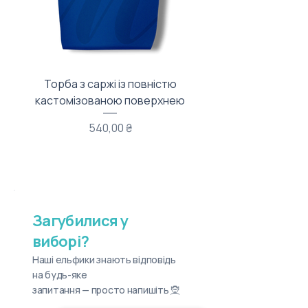
Торба з саржі із повністю
Тканинний мішечок з
кастомізованою поверхнею
Ціна
540,00 ₴
Загубилися у
виборі?
Наші ельфики знають відповідь
на будь-яке
запитання — просто напишіть 🧝