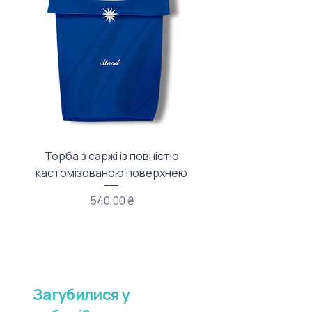
Торба з саржі із повністю
Тканинний мішечок з
кастомізованою поверхнею
Ціна
540,00 ₴
Загубилися у