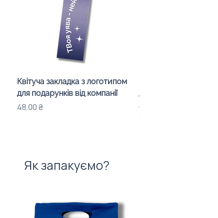
Квітуча закладка з логотипом
Караоке-мікрофон «
для подарунків від компанії
для дітей з LED-підсв
лого бренду
Ціна
48,00 ₴
Ціна
840,00 ₴
Як запакуємо?