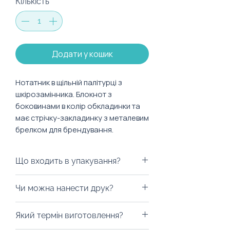
Кількість
*
Додати у кошик
Нотатник в щільній палітурці з
шкірозамінника. Блокнот з
боковинами в колір обкладинки та
має стрічку-закладинку з металевим
брелком для брендування.
Характеристики:
Що входить в упакування?
Розмір: 143 х 205 мм
Тип сторінок: клітинка
Варіантів пакування досить таки
Чи можна нанести друк?
Формат: А5
багато. Ми можемо припіднести
Кількість сторінок: 112 ст
ваш подарунок у брендованому
Із радістю забрендуємо! На
Який термін виготовлення?
пакуванні: екологічному пакеті,
записник можна
Доступна широка палітра кольорів!
коробці чи шопері.Брендування