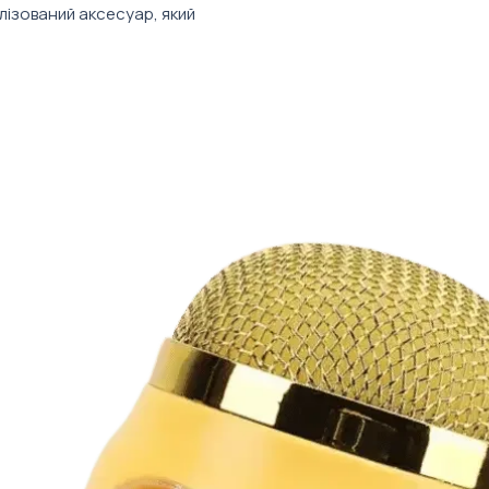
лізований аксесуар, який
ість сторінок: за вашими побажаннями
орів.