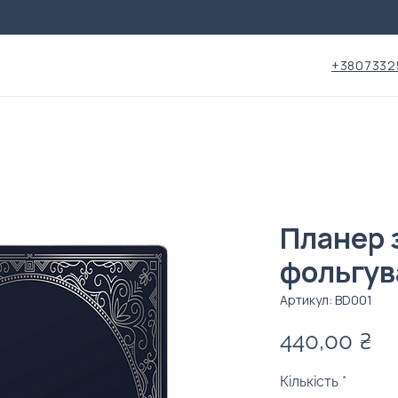
+3807332
Планер 
фольгу
Артикул: BD001
Ці
440,00 ₴
Кількість
*