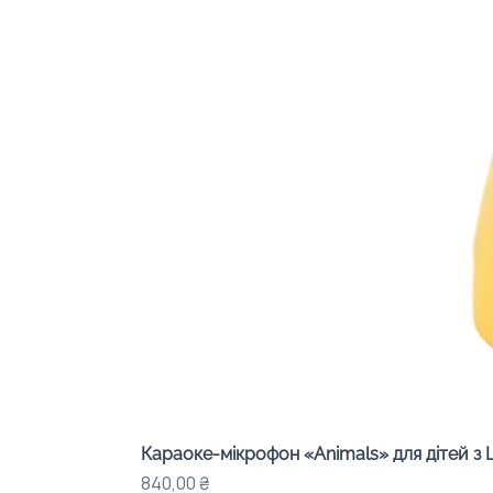
Караоке-мікрофон «Animals» для дітей з 
Ціна
840,00 ₴