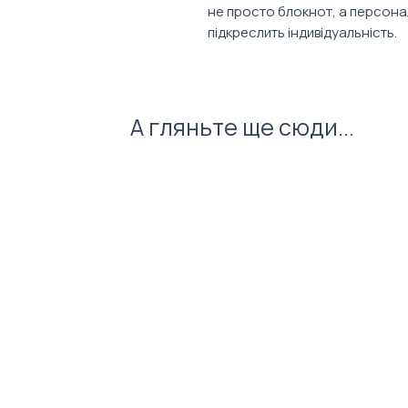
не просто блокнот, а персона
підкреслить індивідуальність.
Характеристики:
Розмір, тип сторінок, кільк
А гляньте ще сюди...
Доступна широка палітра коль