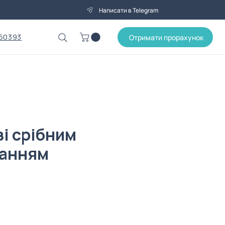
Написати в Telegram
50393
Отримати прорахунок
зі срібним
ванням
на