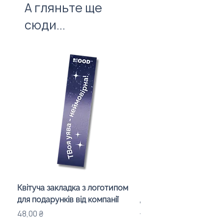
А гляньте ще
сюди...
Квітуча закладка з логотипом
Караоке-мікрофон «
для подарунків від компанії
для дітей з LED-підсв
лого бренду
Ціна
48,00 ₴