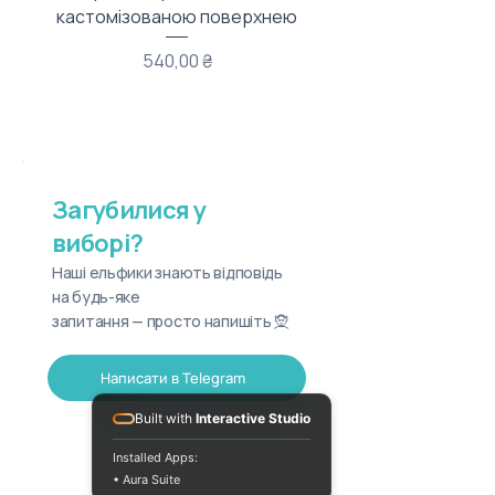
кастомізованою поверхнею
Ціна
540,00 ₴
Загубилися у
виборі?
Наші ельфики знають відповідь
на будь-яке
запитання — просто напишіть 🧝
Написати в Telegram
Built with
Interactive Studio
Installed Apps:
• Aura Suite