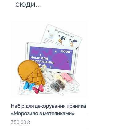
сюди...
Набір для декорування пряника
Набір для шокобомб
«Морозиво з метеликами»
«Смайлики» у дитяч
подарунковий бокс
Ціна
350,00 ₴
Ціна
1 150,00 ₴