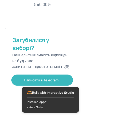
Ціна
540,00 ₴
Загубилися у
виборі?
Наші ельфики знають відповідь
на будь-яке
запитання — просто напишіть 🧝
Написати в Telegram
Built with
Interactive Studio
Installed Apps:
• Aura Suite