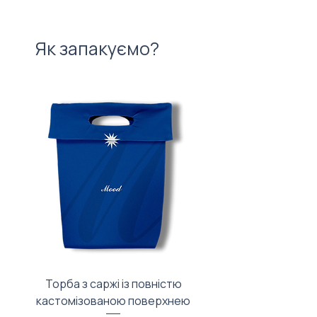
Як запакуємо?
Торба з саржі із повністю
Тканинний мішечок з
кастомізованою поверхнею