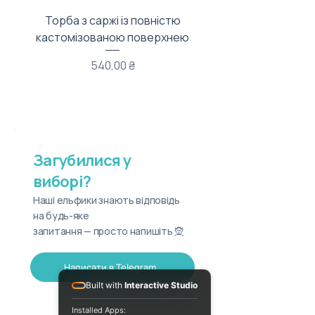
Торба з саржі із повністю
Тканинний мішечок з
кастомізованою поверхнею
Ціна
540,00 ₴
Загубилися у
виборі?
Наші ельфики знають відповідь
на будь-яке
запитання — просто напишіть 🧝
Написати в Telegram
Built with
Interactive Studio
Installed Apps: