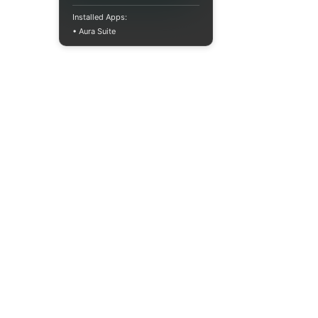
Installed Apps:
• Aura Suite
+380733250393
Пн-Пт 10:00-18:00
info@moodua.com
вул Євгена Коновальця, 36Д
м. Київ, Бізнес-центр WAVE
КАТАЛОГ