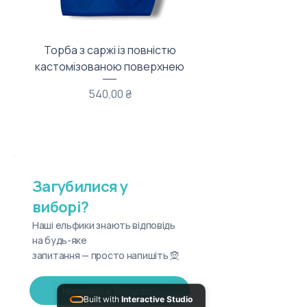
Торба з саржі із повністю
Тканинний мішечок з
кастомізованою поверхнею
Ціна
540,00 ₴
Загубилися у
виборі?
Наші ельфики знають відповідь
на будь-яке
запитання — просто напишіть 🧝
Написати в Telegram
Built with
Interactive Studio