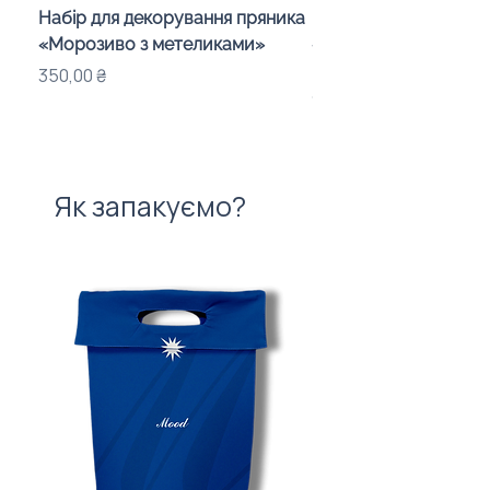
Набір для декорування пряника
Набір для шокобомб
«Морозиво з метеликами»
«Смайлики» у дитяч
подарунковий бокс
Ціна
350,00 ₴
Ціна
1 150,00 ₴
Як запакуємо?