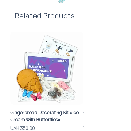
Ціна товару вказана для тиражу
100 штук без врахування
Related Products
вартості нанесення. 🙌
Gingerbread Decorating Kit «Ice
Chocolate Bomb-Maki
Cream with Butterflies»
«Smiley Faces» for a C
Gift Box
Price
UAH 350.00