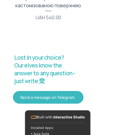
кастомізованою поверхнею
Price
UAH 540.00
Lost in your choice?
Our elves know the
answer to any question -
just write 🧝
Send a message on Telegram
Built with
Interactive Studio
Installed Apps:
• Aura Suite