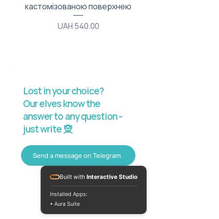
кастомізованою поверхнею
Price
UAH 540.00
Lost in your choice?
Our elves know the
answer to any question -
just write 🧝
Send a message on Telegram
Built with
Interactive Studio
Installed Apps:
• Aura Suite