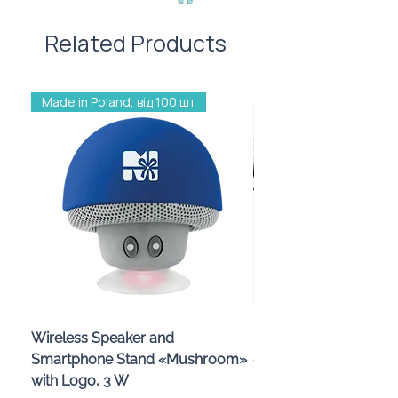
Related Products
Made in Poland, від 100 шт
Wireless Speaker and
Проектор зоряного 
Smartphone Stand «Mushroom»
«Galaxy» з дизайном
with Logo, 3 W
компанії