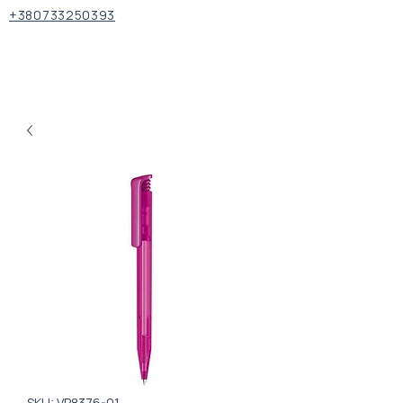
+380733250393
SKU: VP8376-01