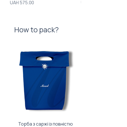
Price
Price
UAH 575.00
UAH 720.00
How to pack?
Торба з саржі із повністю
Тканинний мішечок з