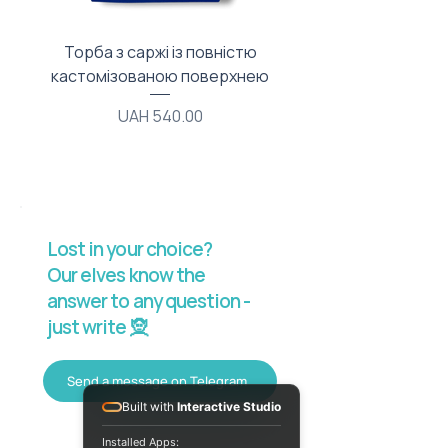
Торба з саржі із повністю
Тканинний мішечок з
кастомізованою поверхнею
Price
UAH 540.00
Lost in your choice?
Our elves know the
answer to any question -
just write 🧝
Send a message on Telegram
Built with
Interactive Studio
Installed Apps: