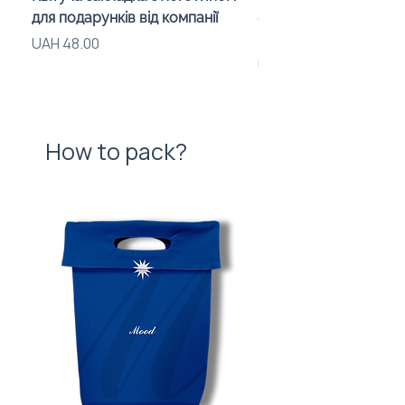
для подарунків від компанії
«Animals» with LED Li
Brand Logo
Price
UAH 48.00
Price
UAH 840.00
How to pack?