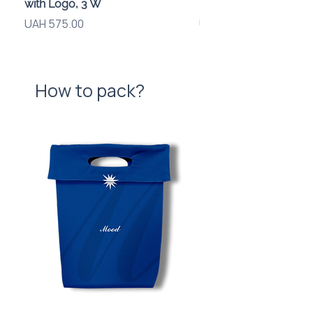
with Logo, 3 W
компанії
Price
Price
UAH 575.00
UAH 720.00
How to pack?