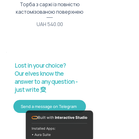
Торба з саржі із повністю
Тканинний мішечок з
кастомізованою поверхнею
Price
UAH 540.00
Lost in your choice?
Our elves know the
answer to any question -
just write 🧝
Send a message on Telegram
Built with
Interactive Studio
Installed Apps:
• Aura Suite