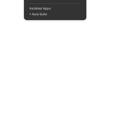
Installed Apps:
• Aura Suite
+380733250393
Mon-Fri 10:00-
18:00
info@moodua.com
Yevhena Konovaltsia Street,
36D
Kyiv, WAVE Business Center
CATALOG