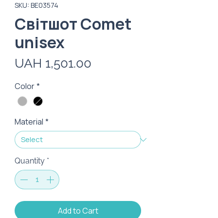
SKU: ВЕ03574
Cвітшот Comet
unisex
Price
UAH 1,501.00
Color
*
Material
*
Quantity
*
Add to Cart