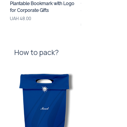
Plantable Bookmark with Logo
Children’s Karaoke M
for Corporate Gifts
«Animals» with LED Li
Brand Logo
Price
UAH 48.00
Price
UAH 840.00
How to pack?