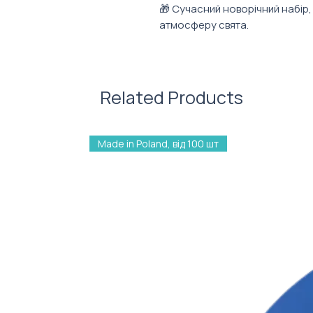
🎁 Сучасний новорічний набір,
атмосферу свята.
Тут усе, щоб створити теплий на
трохи магії та багато настрою
Ідеальний подарунок для тих, х
дарують емоції, а не просто ре
Related Products
Набір складається з:
Худі (40 €)
Made in Poland, від 100 шт
Шапка з акрилу (8 €)
Зимова шапка вушанка (11 €
Теплі “Навушники” (9 €)
Рукавиці з пальями для сенс
Фото ілюстративне. Зовнішній
обраного вами наповнення. Ко
кастомізуються під брендинг