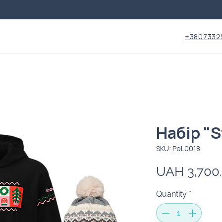
+3807332
Набір "
SKU: PoL0018
UAH 3,700
Quantity
*