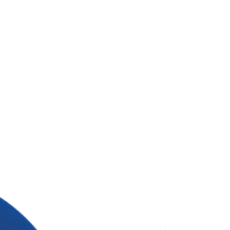
сті нанесення. 🙌