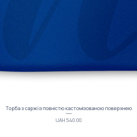
Quick View
Торба з саржі із повністю кастомізованою поверхнею
Price
UAH 540.00