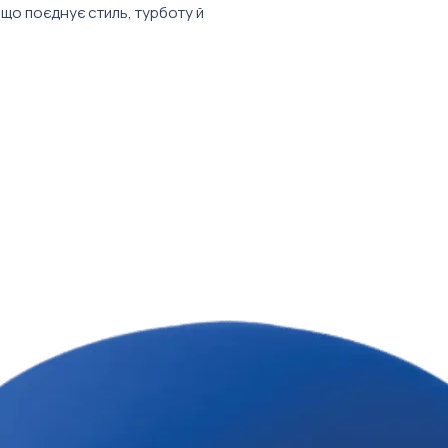
 що поєднує стиль, турботу й
врахування варто
стрій у офісі чи вдома — зручні речі,
 ✨
то цінує деталі та любить, коли бренди
чі.
)
ора (6 €)
 вид набору може відрізнятись від
льори та принти усіх наборів
 компанії.