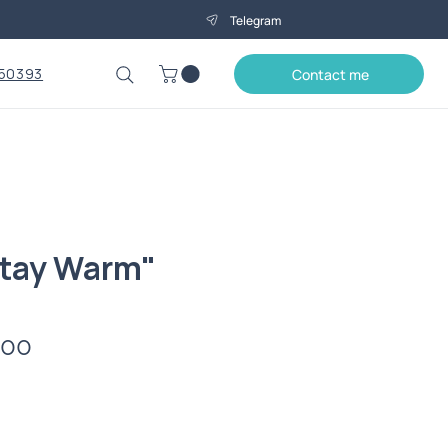
Telegram
50393
Contact me
Stay Warm"
Price
.00