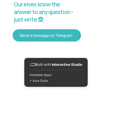
Our elves know the
answer to any question -
just write 🧝
Send a message on Telegram
Built with
Interactive Studio
Installed Apps:
• Aura Suite
Mon-Fri 10:00-
18:00