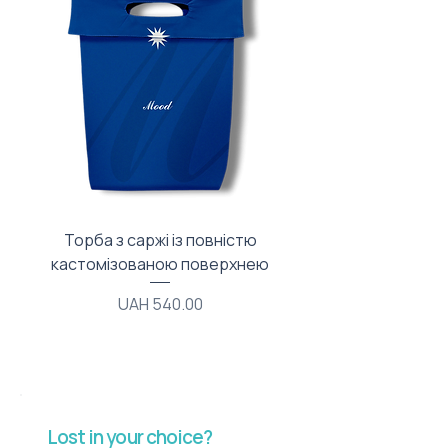
Торба з саржі із повністю
Тканинний мішечок з
кастомізованою поверхнею
Price
UAH 540.00
Lost in your choice?