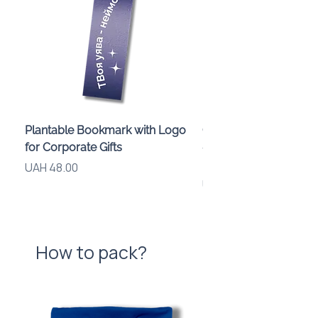
Plantable Bookmark with Logo
Children’s Karaoke M
for Corporate Gifts
«Animals» with LED Li
Brand Logo
Price
UAH 48.00
Price
UAH 840.00
How to pack?