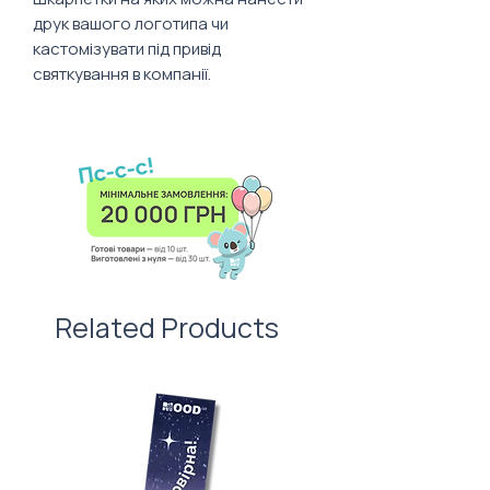
друк вашого логотипа чи
кастомізувати під привід
святкування в компанії.
Склад: нейлон, поліестер, поліамід і
його варіації.
Related Products