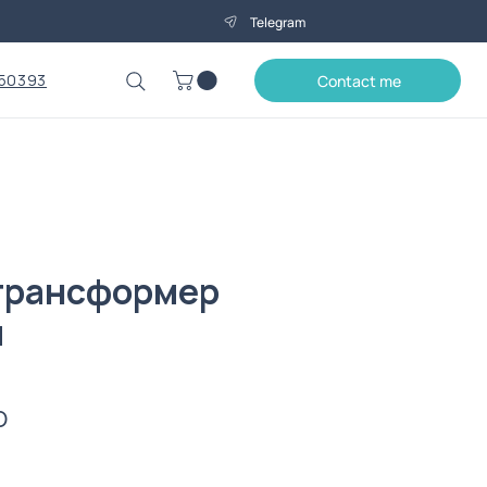
Telegram
50393
Contact me
трансформер
м
Price
0