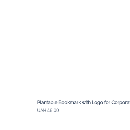
Plantable Bookmark with Logo for Corporat
Price
UAH 48.00