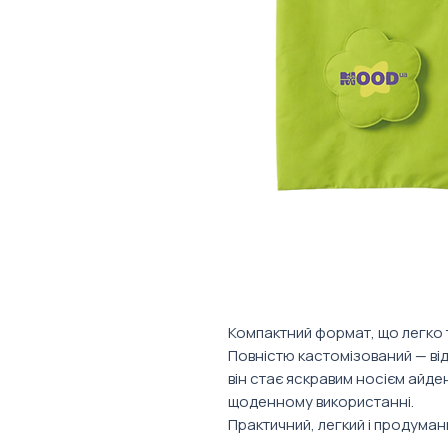
Компактний формат, що легко 
Повністю кастомізований — від
він стає яскравим носієм айден
щоденному використанні.
Практичний, легкий і продума
міста. ✨