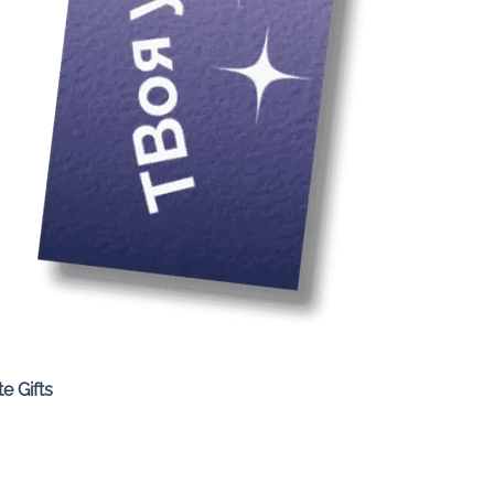
Quick View
e Gifts