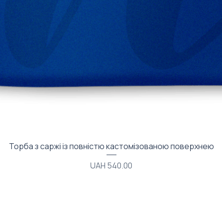
Quick View
Торба з саржі із повністю кастомізованою поверхнею
Price
UAH 540.00