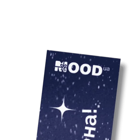
Ціна товару вказ
врахування варто