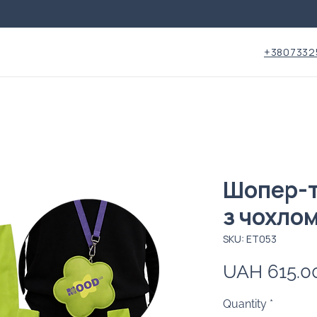
+3807332
Шопер-
з чохло
SKU: ET053
UAH 615.0
Quantity
*