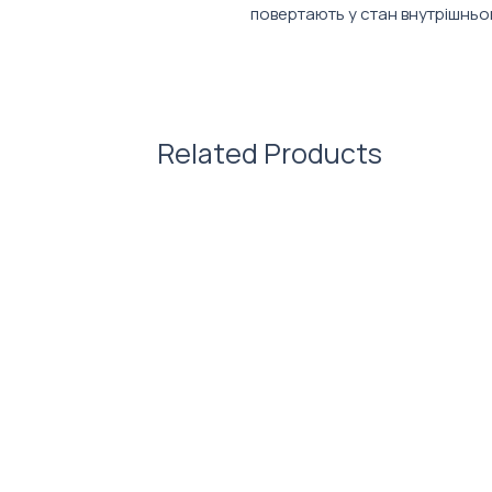
повертають у стан внутрішньо
Набір складається з:
Дві бутилочки ігристого для
Цукерки шоколадні "CARAMEL
Подарункова коробка з лис
Related Products
Розмір упакування: 24х19х10
Фото ілюстративне. Зовнішній
обраного вами наповнення. Ко
кастомізуються під брендинг