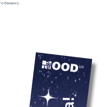
Мінімальний тира
го балансу.
Ціна товару вказ
врахування варто
 грайливого настрою по 0,2 л 🥂
 & SALT" 180 г
тівкою
 см
 вид набору може відрізнятись від
льори та принти усіх наборів
 компанії.