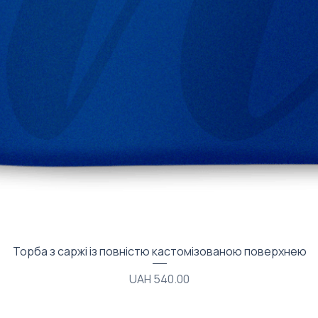
Quick View
Торба з саржі із повністю кастомізованою поверхнею
Price
UAH 540.00