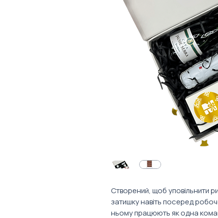
Створений, щоб уповільнити ри
затишку навіть посеред робочої
ньому працюють як одна кома