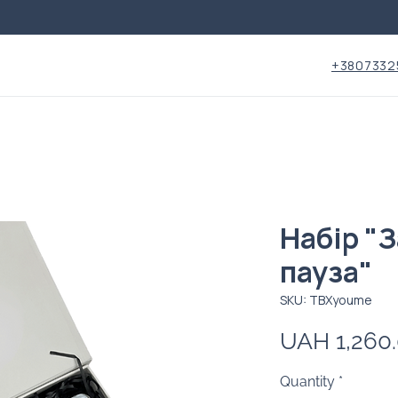
+3807332
Набір "
пауза"
SKU: TBXyoume
UAH 1,260
Quantity
*