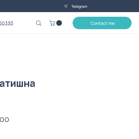
Telegram
50393
Contact me
Затишна
Price
.00