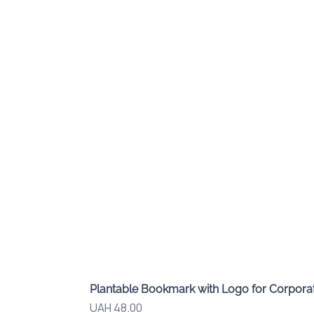
Plantable Bookmark with Logo for Corporat
Price
UAH 48.00