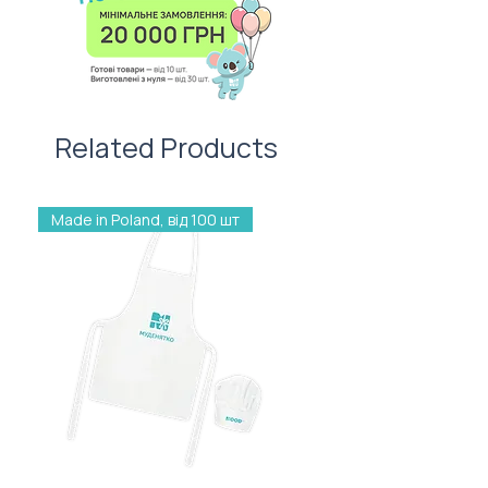
листівку — важливий атрибут
вартості нанесення.
першого враження!
Related Products
Made in Poland, від 100 шт