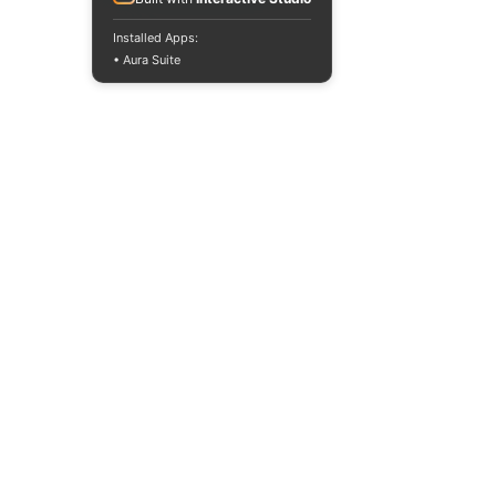
Installed Apps:
• Aura Suite
+380733250393
Mon-Fri 10:00-
18:00
info@moodua.com
Yevhena Konovaltsia Street,
36D
Kyiv, WAVE Business Center