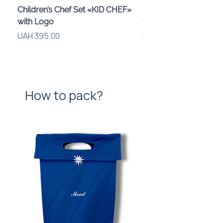
Children’s Chef Set «KID CHEF»
Plantable Bookmark w
with Logo
for Corporate Gifts
Price
Price
UAH 395.00
UAH 48.00
How to pack?