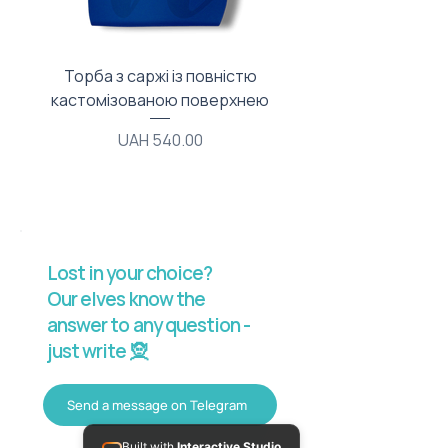
Торба з саржі із повністю
Тканинний мішечок з
кастомізованою поверхнею
Price
UAH 540.00
Lost in your choice?
Our elves know the
answer to any question -
just write 🧝
Send a message on Telegram
Built with
Interactive Studio