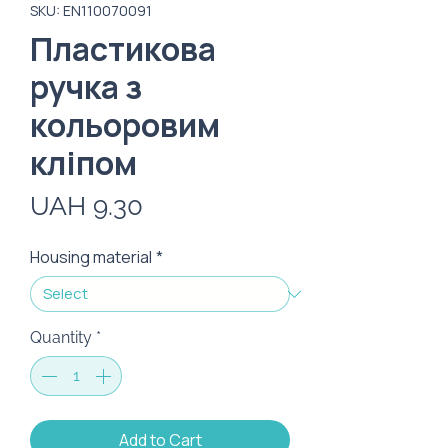
SKU: EN110070091
Пластикова
ручка з
кольоровим
кліпом
Price
UAH 9.30
Housing material
*
Quantity
*
Add to Cart