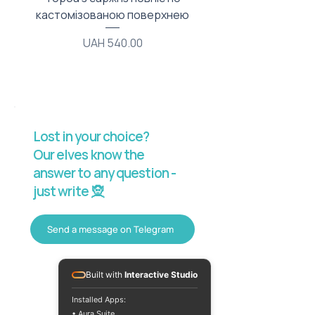
кастомізованою поверхнею
Price
UAH 540.00
Lost in your choice?
Our elves know the
answer to any question -
just write 🧝
Send a message on Telegram
Built with
Interactive Studio
Installed Apps:
• Aura Suite