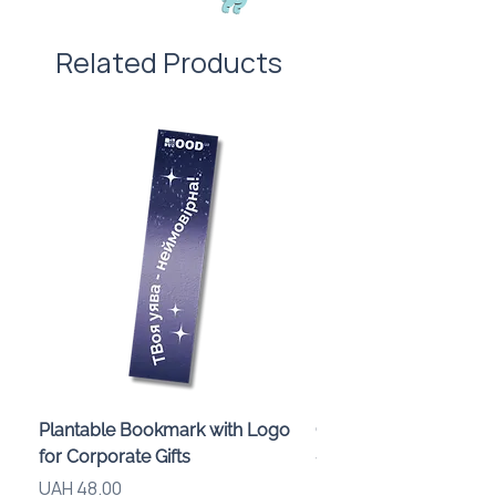
Related Products
Plantable Bookmark with Logo
Children’s Karaoke M
for Corporate Gifts
«Animals» with LED Li
Brand Logo
Price
UAH 48.00