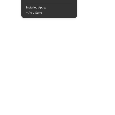
Installed Apps:
• Aura Suite
+380733250393
Mon-Fri 10:00-
18:00
info@moodua.com
Yevhena Konovaltsia Street,
36D
Kyiv, WAVE Business Center
CATALOG