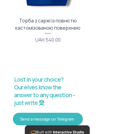
Торба з саржі із повністю
Тканинний мішечок з
кастомізованою поверхнею
Price
UAH 540.00
Lost in your choice?
Our elves know the
answer to any question -
just write 🧝
Send a message on Telegram
Built with
Interactive Studio