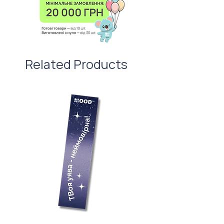
вартості нанесення.
першого враження!
Related Products