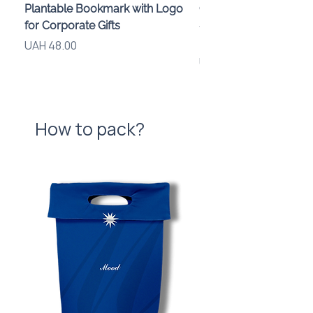
Plantable Bookmark with Logo
Children’s Karaoke M
for Corporate Gifts
«Animals» with LED Li
Brand Logo
Price
UAH 48.00
Price
UAH 840.00
How to pack?