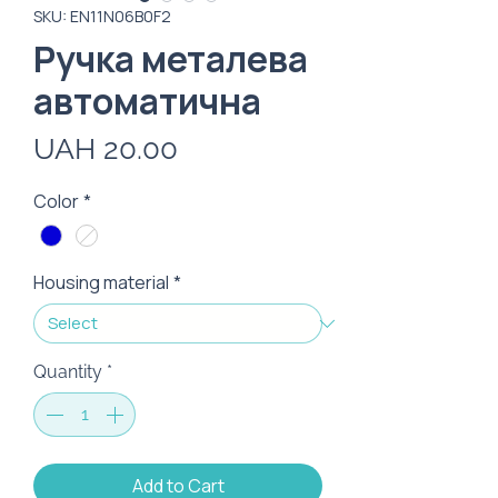
SKU: EN11N06B0F2
Ручка металева
автоматична
Price
UAH 20.00
Color
*
Housing material
*
Quantity
*
Add to Cart