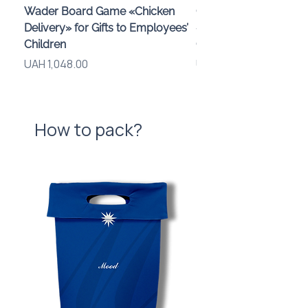
Wader Board Game «Chicken
Children’s Mideer Kal
Delivery» for Gifts to Employees’
«A Day in the Woods»
Children
Custom Branding
Price
Price
UAH 1,048.00
UAH 283.00
How to pack?