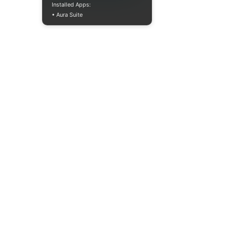
Installed Apps:
• Aura Suite
(073) 325-03-93
Mon-Fri 10:00-
18:00
info@moodua.com
Yevhena Konovaltsia Street,
36D
Kyiv, WAVE Business Center