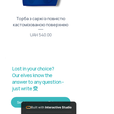
Торба з саржі із повністю
Тканинний мішечок з
кастомізованою поверхнею
Price
UAH 540.00
Lost in your choice?
Our elves know the
answer to any question -
just write 🧝
Send a message on Telegram
Built with
Interactive Studio