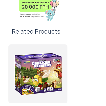
листівку — важливий атрибут
вартості нанесення.
першого враження!
Related Products