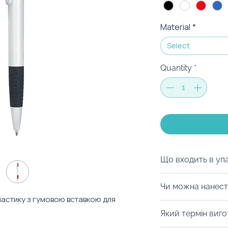
Material
*
Select
Quantity
*
Що входить в уп
Ми можемо запак
Чи можна нанест
коробку на ваш с
ластику з гумовою вставкою для
матеріалів, дой-
Із радістю забре
Який термін виг
будь-який інший 
нанести тамподру
.
можна з легкістю