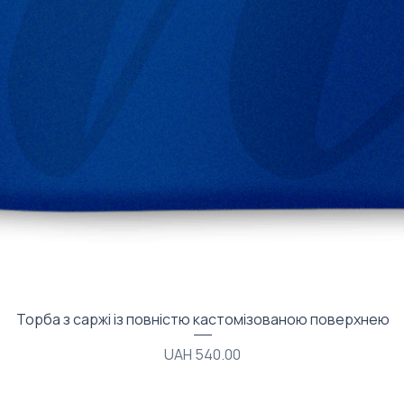
Quick View
Торба з саржі із повністю кастомізованою поверхнею
Price
UAH 540.00