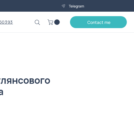
Telegram
50393
Contact me
 глянсового
а
Price