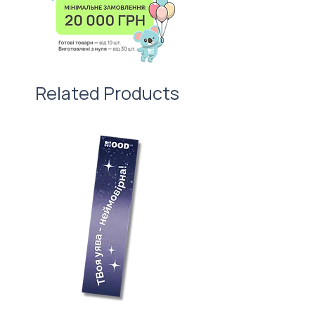
забудьте про листівку —
вартості нанесення.
важливий атрибут першого
враження!
Related Products