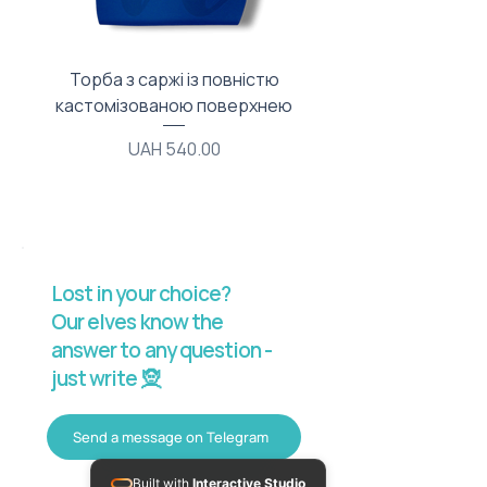
Торба з саржі із повністю
Тканинний мішечок з
кастомізованою поверхнею
Price
UAH 540.00
Lost in your choice?
Our elves know the
answer to any question -
just write 🧝
Send a message on Telegram
Built with
Interactive Studio