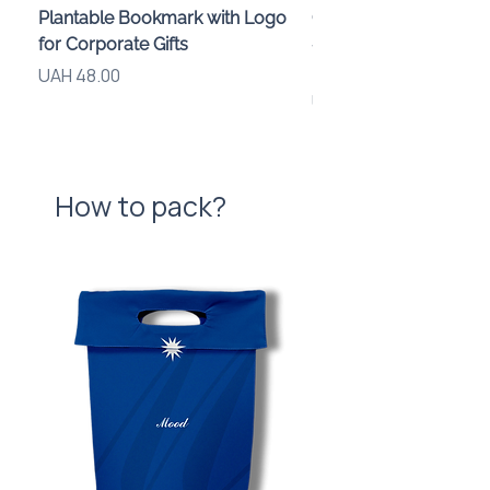
Plantable Bookmark with Logo
Children’s Karaoke M
for Corporate Gifts
«Animals» with LED Li
Brand Logo
Price
UAH 48.00
Price
UAH 840.00
How to pack?