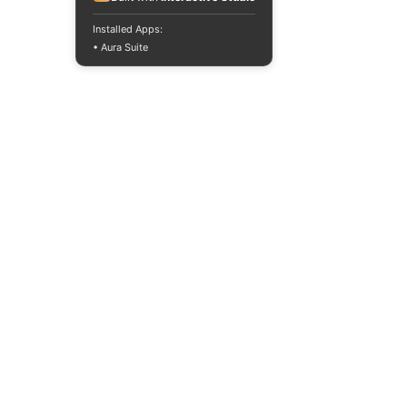
Installed Apps:
• Aura Suite
+380733250393
Mon-Fri 10:00-
18:00
info@moodua.com
Yevhena Konovaltsia Street,
36D
Kyiv, WAVE Business Center
CATALOG